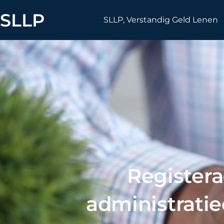
Skip
SLLP
to
SLLP, Verstandig Geld Lenen
content
Registera
administratie