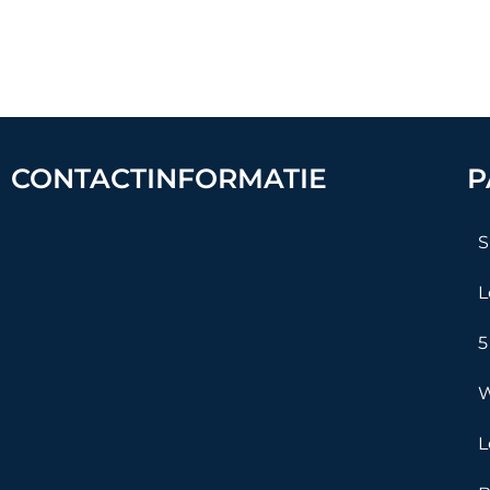
CONTACTINFORMATIE
P
S
L
5
W
L