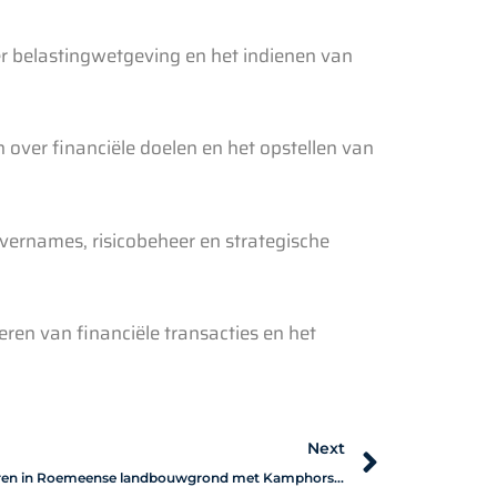
r belastingwetgeving en het indienen van
n over financiële doelen en het opstellen van
overnames, risicobeheer en strategische
ren van financiële transacties en het
Next
Next
Investeren in Roemeense landbouwgrond met Kamphorst Agrofondsen