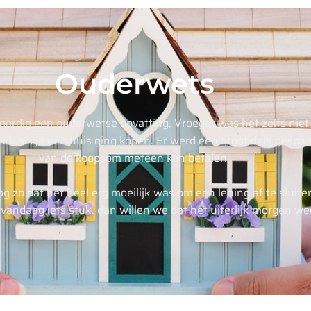
Ouderwets
oordig een ouderwetse opvatting, Vroeger was het zelfs nie
ek als je een huis ging kopen. Er werd een groot deel gespa
van de koopsom meteen kon betalen.
 zo dat het heel erg moeilijk was om een lening af te sluiten
 vandaag iets stuk, dan willen we dat het uiterlijk morgen we