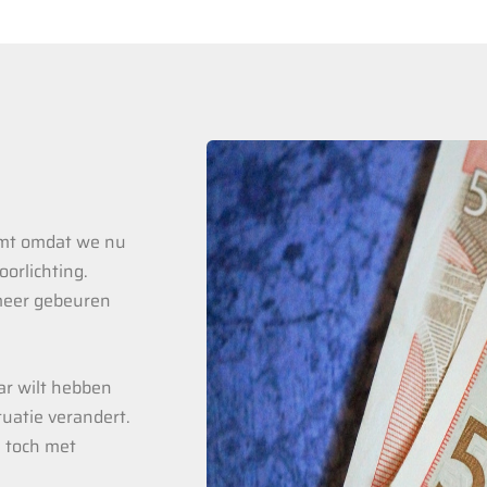
omt omdat we nu
orlichting.
 meer gebeuren
aar wilt hebben
tuatie verandert.
n toch met