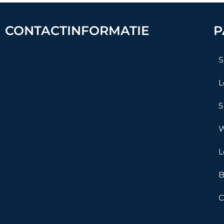
CONTACTINFORMATIE
P
S
L
5
W
L
B
C