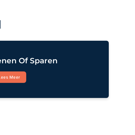
N
enen Of Sparen
Lees Meer