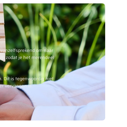
t vanzelfsprekend om naar
ard zodat je het merendeel
. Dit is tegenwoordig niet
er vervangen is.