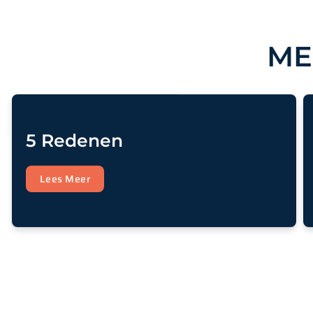
ME
5 Redenen
Lees Meer