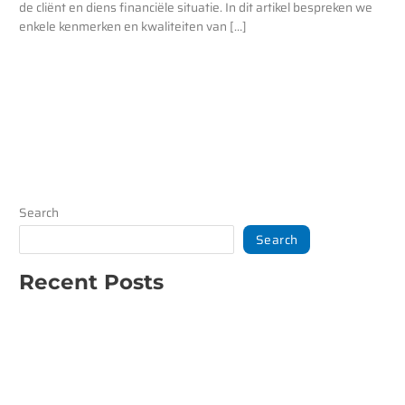
de cliënt en diens financiële situatie. In dit artikel bespreken we
enkele kenmerken en kwaliteiten van […]
Read More »
Search
Search
Recent Posts
Een slimme aanpak voor financiële zekerheid
Welke hypotheek past bij jou als ondernemer?
Wat is een vaststellingsovereenkomst?
Hoe kies je het beste bouwbedrijf in Den Bosch?