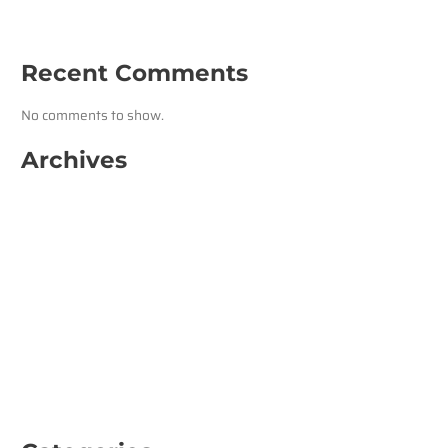
Hoe maak je bezwaar bij WIA UWV?
Recent Comments
No comments to show.
Archives
November 2025
July 2025
February 2025
January 2025
February 2024
November 2023
September 2023
April 2023