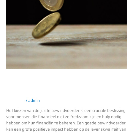
Belang van een goede
bewindvoerder
Financieel
/
admin
Het kiezen van de juiste bewindvoerder is een cruciale beslissing
voor mensen die financieel niet zelfredzaam zijn en hulp nodig
hebben om hun financiën te beheren. Een goede bewindvoerder
kan een grote positieve impact hebben op de levenskwaliteit van