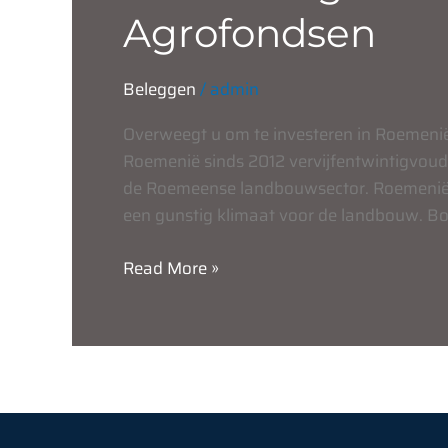
Agrofondsen
Beleggen
/
admin
Overweegt u om te investeren in Roemenië?
Roemenië sinds 2012 vervijfentwintigvoudig
de Roemeense landbouwsector. Roemenië 
een gunstig klimaat voor de landbouw. Bov
Read More »