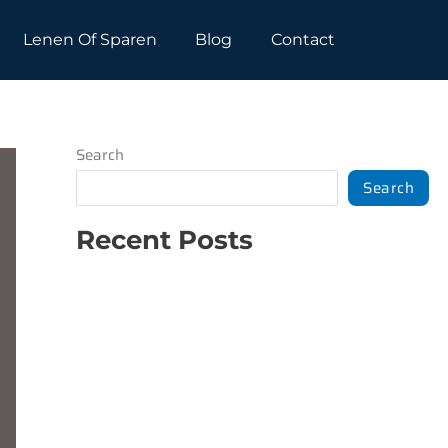
Lenen Of Sparen
Blog
Contact
Search
Search
Recent Posts
Een slimme aanpak voor financiële
zekerheid
Welke hypotheek past bij jou als
ondernemer?
Wat is een vaststellingsovereenkomst?
Hoe kies je het beste bouwbedrijf in Den