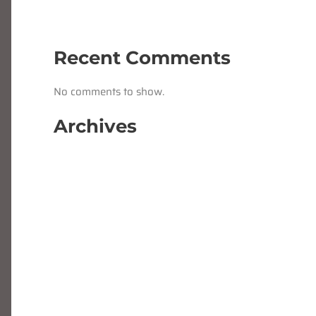
Bosch?
Hoe maak je bezwaar bij WIA UWV?
Recent Comments
No comments to show.
Archives
November 2025
July 2025
February 2025
January 2025
February 2024
November 2023
September 2023