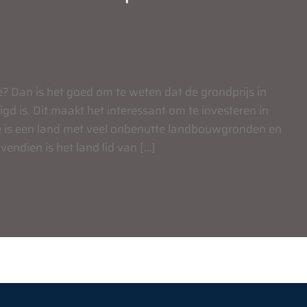
 Dan is het goed om te weten dat de grondprijs in
d is. Dit maakt het interessant om te investeren in
is een land met veel onbenutte landbouwgronden en
endien is het land lid van […]