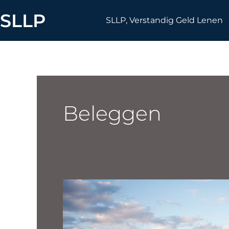
Skip
SLLP
to
SLLP, Verstandig Geld Lenen
content
Beleggen
Investeren
in
Roemeense
landbouwgrond