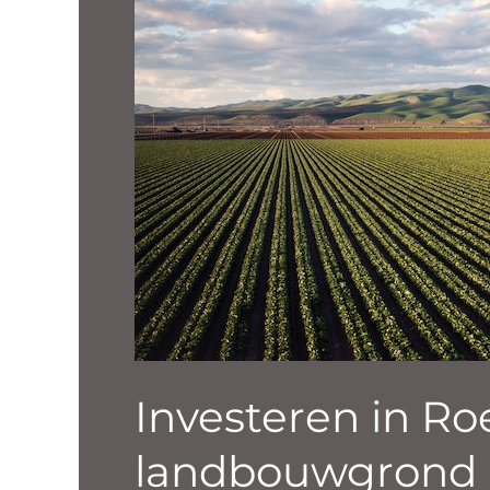
met
Kamphorst
Agrofondsen
Investeren in R
landbouwgrond