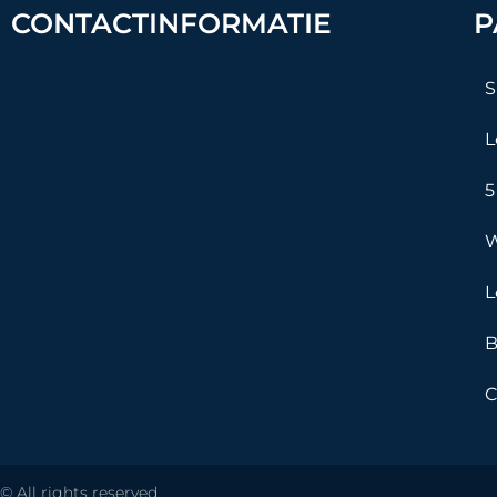
CONTACTINFORMATIE
P
S
L
5
W
L
B
C
© All rights reserved