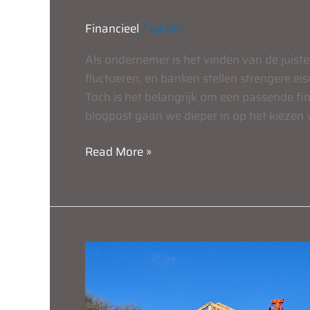
Financieel
/
admin
Als ondernemer is het vinden van de juist
fluctueren, en banken stellen strengere e
Toch is het belangrijk om een passende fin
blogpost gaan we dieper in op het kiezen
Read More »
De
consequenties
van
betalingsachterstanden