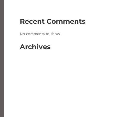
Bosch?
Hoe maak je bezwaar bij WIA UWV?
Recent Comments
No comments to show.
Archives
November 2025
July 2025
February 2025
January 2025
February 2024
November 2023
September 2023