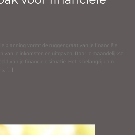
le planning vormt de ruggengraat van je financiële
en van je inkomsten en uitgaven. Door je maandelijkse
eeld van je financiële situatie. Het is belangrijk om
s, […]