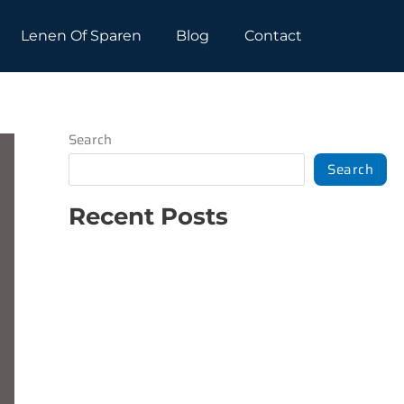
Lenen Of Sparen
Blog
Contact
Search
Search
Recent Posts
Een slimme aanpak voor financiële
zekerheid
Welke hypotheek past bij jou als
ondernemer?
Wat is een vaststellingsovereenkomst?
Hoe kies je het beste bouwbedrijf in Den