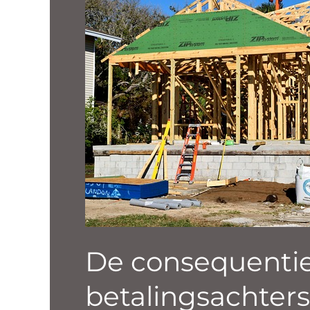
op
je
hypotheek
De consequentie
betalingsachter