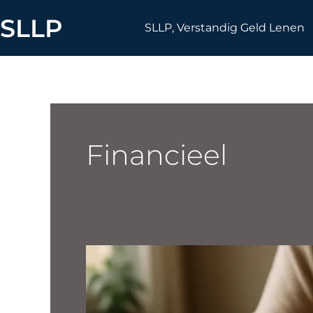
Skip
SLLP
to
SLLP, Verstandig Geld Lenen
content
Financieel
Een
slimme
aanpak
voor